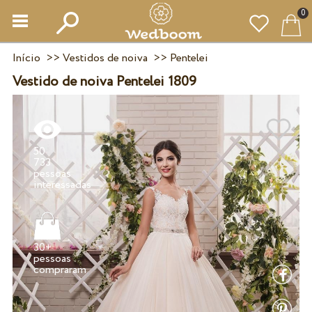
0
Início
>>
Vestidos de noiva
>>
Pentelei
Vestido de noiva Pentelei 1809
50
733
pessoas
30+
pessoas