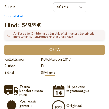
Suurus
Suurustabel
Hind:
549.
€
00
Arhiivtoode. Õmblemine võimalik, pitsi muster võib erineda.
Enne tellimist kontrollige kindlasti üksikasju.
Kollektsioon
Kollektsioon 2017
2-ühes
Ei
Bränd
Silviamo
Tasuta
14-päevane
kohaletoimeta
tagastusõigus
mine
Kvaliteedi
Originaal
garantii