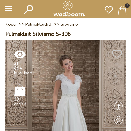
0
Kodu
>>
Pulmakleidid
>>
Silviamo
Pulmakleit Silviamo S-306
31
664
30+