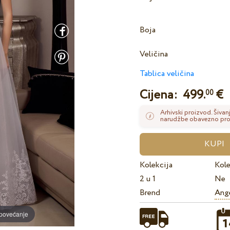
Boja
Veličina
Tablica veličina
Cijena:
499.
€
00
Arhivski proizvod. Šivan
narudžbe obavezno provj
Kolekcija
Kole
2 u 1
Ne
Brend
Ange
 povećanje