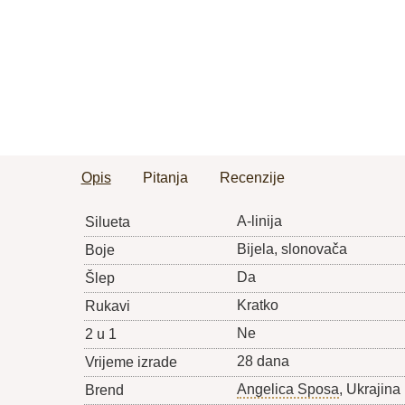
Opis
Pitanja
Recenzije
A-linija
Silueta
Bijela, slonovača
Boje
Da
Šlep
Kratko
Rukavi
Ne
2 u 1
28 dana
Vrijeme izrade
Angelica Sposa
, Ukrajina
Brend