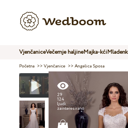
Vjenčanice
Večernje haljine
Majka-kći
Mladenk
Početna
>>
Vjenčanice
>>
Angelica Sposa
29
124
ljudi