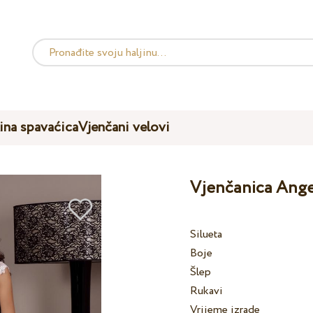
ina spavaćica
Vjenčani velovi
Vjenčanica Ange
Silueta
Boje
Šlep
Rukavi
Vrijeme izrade