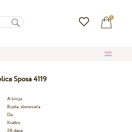
0
lica Sposa 4119
A-linija
Bijela, slonovača
Da
Kratko
28 dana