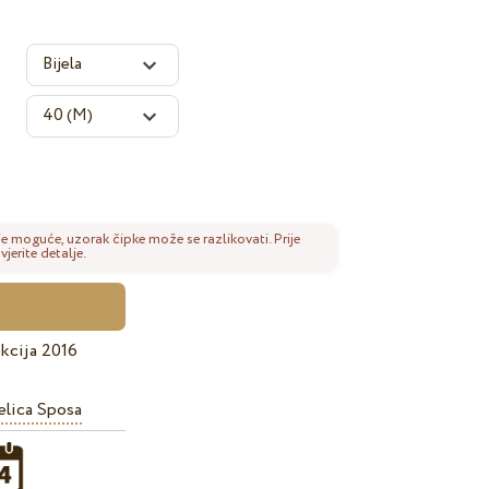
je moguće, uzorak čipke može se razlikovati. Prije
erite detalje.
kcija 2016
lica Sposa