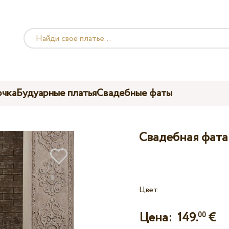
чка
Будуарные платья
Свадебные фаты
Свадебная фата 
Цвет
Цена:
149.
€
00