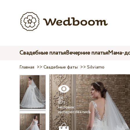
Свадебные платья
Вечерние платья
Мама-до
Главная
>>
Свадебные фаты
>>
Silviamo
24
871
человек