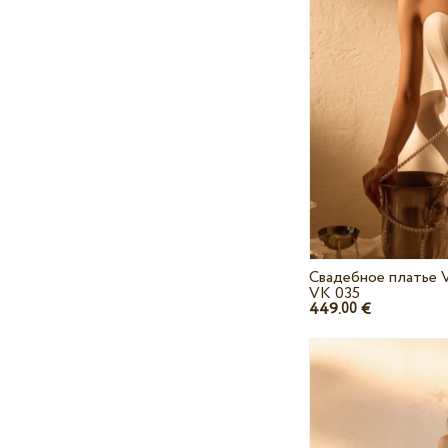
Свадебное платье V
VK 035
449.
€
00