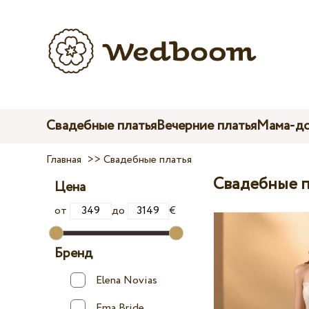
Свадебные платья
Вечерние платья
Мама-до
Главная
>>
Свадебные платья
Свадебные п
Цена
от
до
€
Бренд
Elena Novias
Ema Bride