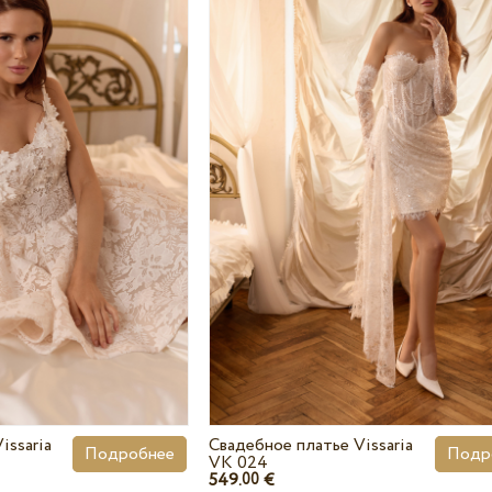
issaria
Свадебное платье Vissaria
Подробнее
Подр
VK 024
549.
€
00