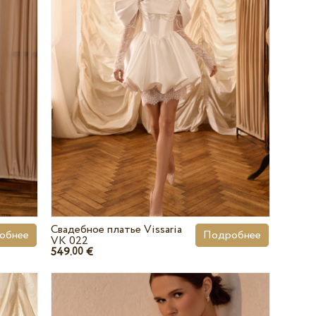
Свадебное платье Vissaria
обнее
Подробнее
VK 022
549.
€
00