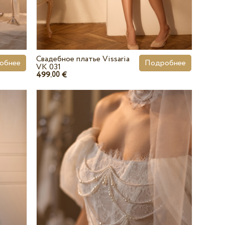
Свадебное платье Vissaria
обнее
Подробнее
VK 031
499.
€
00