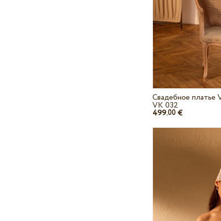
Свадебное платье V
VK 032
499.
€
00