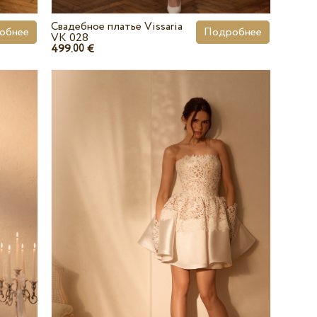
Свадебное платье Vissaria
обнее
Подробнее
VK 028
499.
€
00