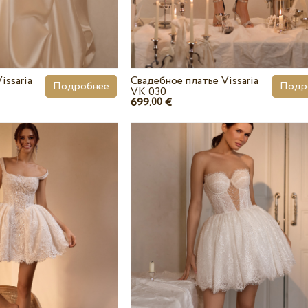
issaria
Свадебное платье Vissaria
Подробнее
Подр
VK 030
699.
€
00