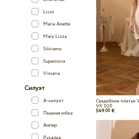
Licor
Maria Anette
Mary Lizza
Silviamo
Supernova
Vissaria
Силуэт
А-силуэт
Свадебное платье V
VK 020
549.
€
00
Пышная юбка
Ампир
Русалка