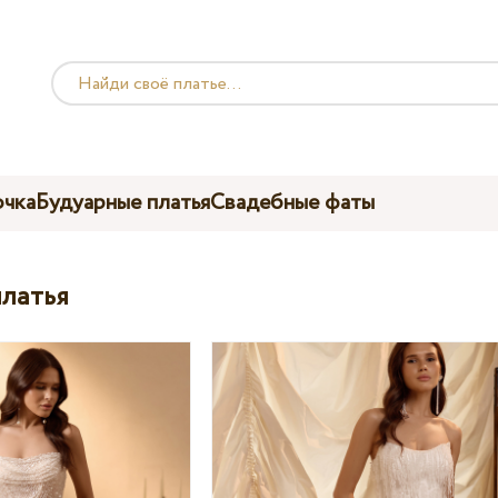
чка
Будуарные платья
Свадебные фаты
латья