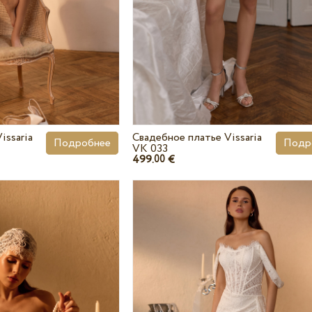
issaria
Свадебное платье Vissaria
Подробнее
Подр
VK 033
499.
€
00