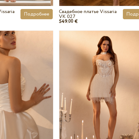
issaria
Свадебное платье Vissaria
Подробнее
Подр
VK 027
549.
€
00