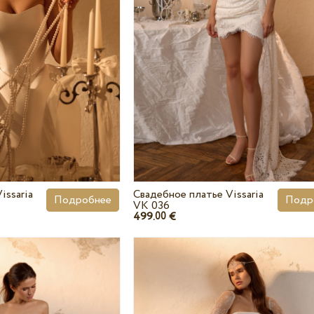
issaria
Свадебное платье Vissaria
Подробнее
Подр
VK 036
499.
€
00