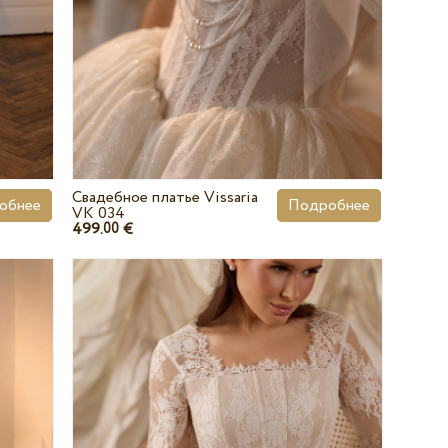
Свадебное платье Vissaria
обнее
Подробнее
VK 034
499.
€
00