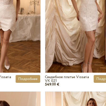
issaria
Свадебное платье Vissaria
Подробнее
Подр
VK 021
549.
€
00