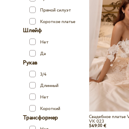
Прямой силуэт
Короткое платье
Шлейф
Нет
Да
Рукав
3/4
Длинный
Нет
Короткий
Свадебное платье V
Трансформер
VK 023
549.
€
00