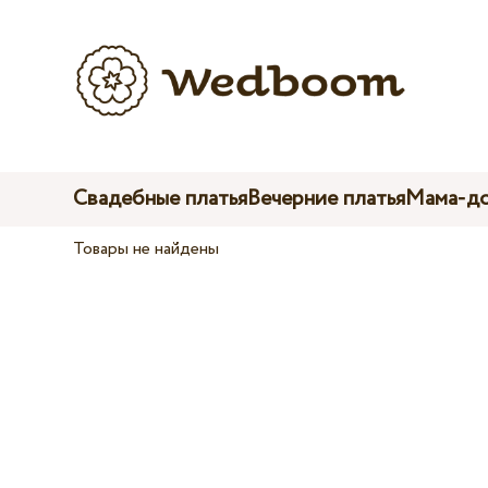
Свадебные платья
Вечерние платья
Мама-до
Товары не найдены