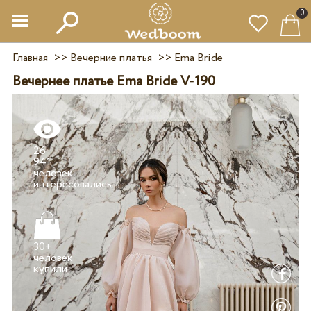
0
Главная
>>
Вечерние платья
>>
Ema Bride
Вечернее платье Ema Bride V-190
26
941
человек
30+
человек