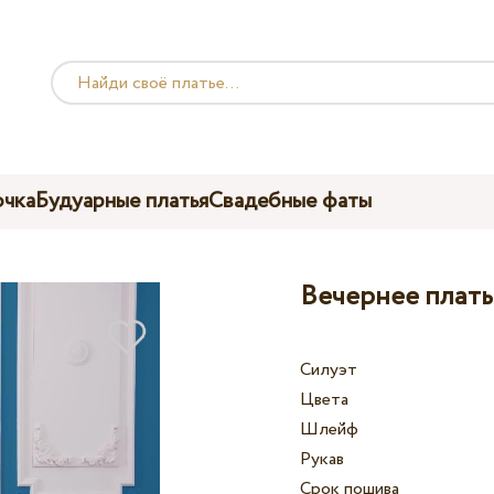
чка
Будуарные платья
Свадебные фаты
Вечернее плать
Силуэт
Цвета
Шлейф
Рукав
Срок пошива