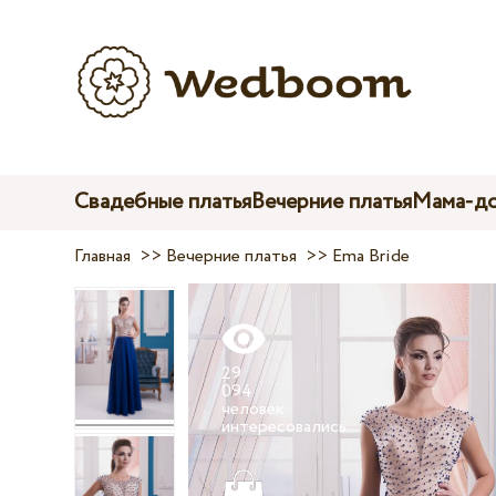
Свадебные платья
Вечерние платья
Мама-до
Главная
>>
Вечерние платья
>>
Ema Bride
29
094
человек