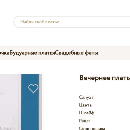
чка
Будуарные платья
Свадебные фаты
Вечернее плать
Силуэт
Цвета
Шлейф
Рукав
Срок пошива