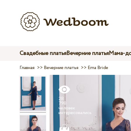
Свадебные платья
Вечерние платья
Мама-до
Главная
>>
Вечерние платья
>>
Ema Bride
28
798
человек