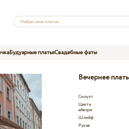
чка
Будуарные платья
Свадебные фаты
Вечернее платье
Силуэт
Цвета
айвори
Шлейф
Рукав