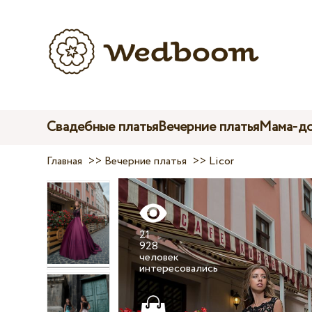
Свадебные платья
Вечерние платья
Мама-до
Главная
>>
Вечерние платья
>>
Licor
21
928
человек