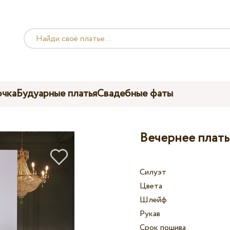
чка
Будуарные платья
Свадебные фаты
Вечернее платье
Силуэт
Цвета
Шлейф
Рукав
Срок пошива