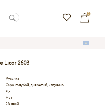
0
 Licor 2603
Русалка
Серо-голубой, дымчатый, кaпучино
Да
Нет
28 дней