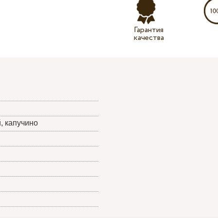
Гарантия
качества
, кaпучино