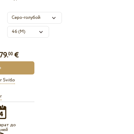
79.
€
00
r Svitlo
r
врат до
дней