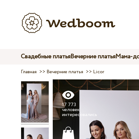
Свадебные платья
Вечерние платья
Мама-до
Главная
>>
Вечерние платья
>>
Licor
17 773
человек