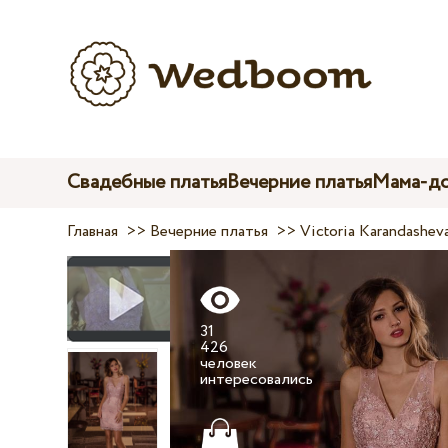
Свадебные платья
Вечерние платья
Мама-до
Главная
>>
Вечерние платья
>>
Victoria Karandashev
31
426
человек