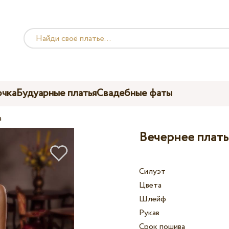
чка
Будуарные платья
Свадебные фаты
a
Вечернее платье
Силуэт
Цвета
Шлейф
Рукав
Срок пошива