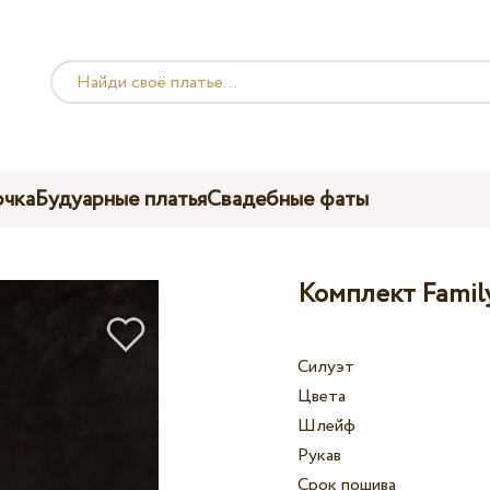
чка
Будуарные платья
Свадебные фаты
Комплект Family
Силуэт
Цвета
Шлейф
Рукав
Срок пошива