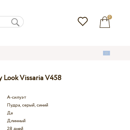
0
 Look Vissaria V458
А-силуэт
Пудра, серый, синий
Да
Длинный
28 дней