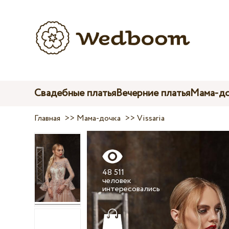
Свадебные платья
Вечерние платья
Мама-до
Главная
>>
Мама-дочка
>>
Vissaria
48 511
человек