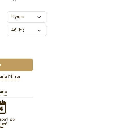
aria Mirror
aria
врат до
дней