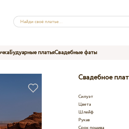
чка
Будуарные платья
Свадебные фаты
Свадебное плат
Силуэт
Цвета
Шлейф
Рукав
Срок пошива