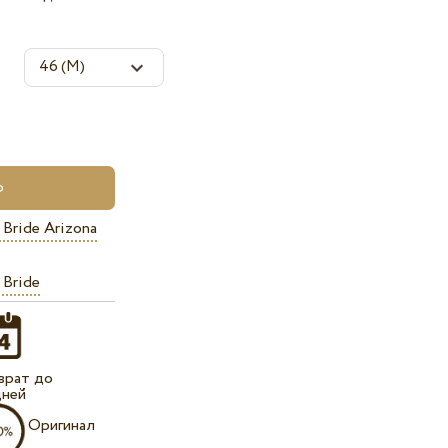
Bride Arizona
 Bride
врат до
дней
Оригинал