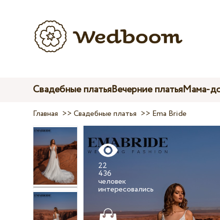
Свадебные платья
Вечерние платья
Мама-до
Главная
>>
Свадебные платья
>>
Ema Bride
22
436
человек