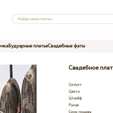
чка
Будуарные платья
Свадебные фаты
Свадебное плат
Силуэт
Цвета
Шлейф
Рукав
Срок пошива