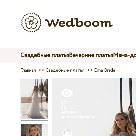
Свадебные платья
Вечерние платья
Мама-до
Главная
>>
Свадебные платья
>>
Ema Bride
20
621
человек