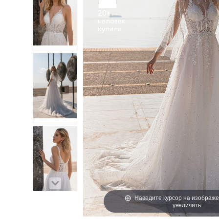
20+
человек
Наведите курсор на изображе
увеличить