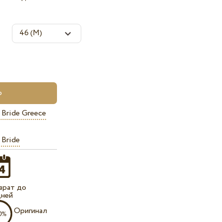
 Bride Greece
 Bride
врат до
дней
Оригинал