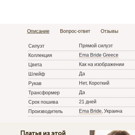
Описание
Вопрос-ответ
Отзывы
Прямой силуэт
Силуэт
Ema Bride Greece
Коллекция
Как на изображении
Цвета
Да
Шлейф
Нет, Короткий
Рукав
Да
Трансформер
21 дней
Срок пошива
Ema Bride
, Украина
Производитель
Платья из этой