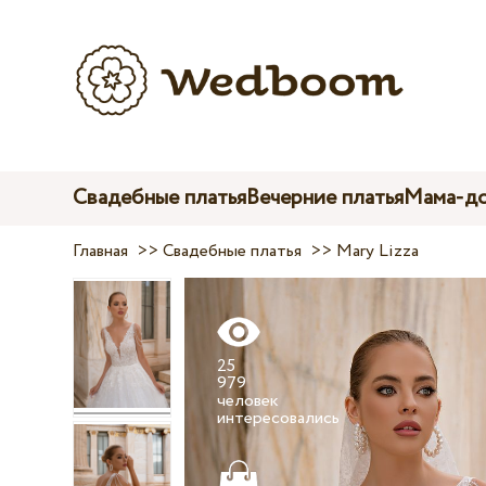
Свадебные платья
Вечерние платья
Мама-до
Главная
>>
Свадебные платья
>>
Mary Lizza
25
979
человек