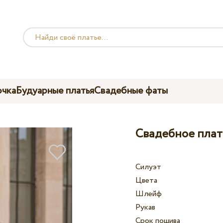
чка
Будуарные платья
Свадебные фаты
Свадебное плать
Силуэт
Цвета
Шлейф
Рукав
Срок пошива