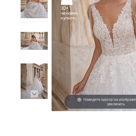
30+
человек
Наведите курсор на изображе
увеличить