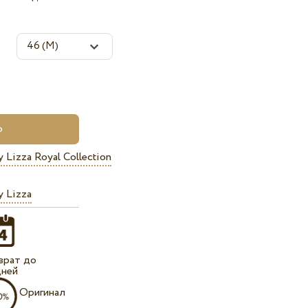
 Lizza Royal Collection
 Lizza
врат до
дней
Оригинал