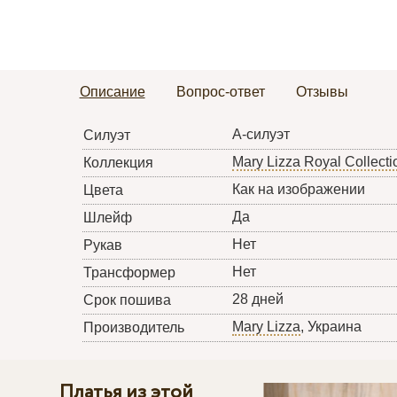
Описание
Вопрос-ответ
Отзывы
А-силуэт
Силуэт
Mary Lizza Royal Collecti
Коллекция
Как на изображении
Цвета
Да
Шлейф
Нет
Рукав
Нет
Трансформер
28 дней
Срок пошива
Mary Lizza
, Украина
Производитель
Платья из этой