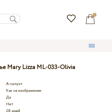
0
е Mary Lizza ML-033-Olivia
А-силуэт
Как на изображении
Да
Нет
28 дней