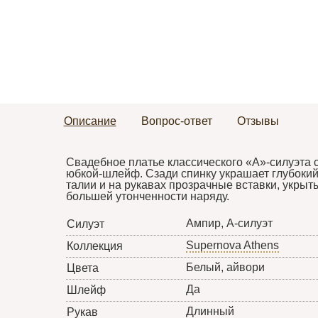
Описание
Вопрос-ответ
Отзывы
Свадебное платье классического «А»-силуэта 
юбкой-шлейф. Сзади спинку украшает глубоки
талии и на рукавах прозрачные вставки, укрыт
большей утонченности наряду.
Ампир, А-силуэт
Силуэт
Supernova Athens
Коллекция
Белый, айвори
Цвета
Да
Шлейф
Длинный
Рукав