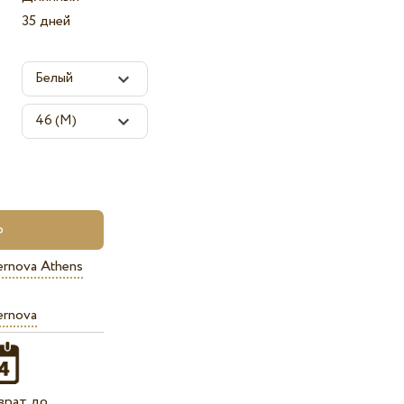
35 дней
ernova Athens
ernova
врат до