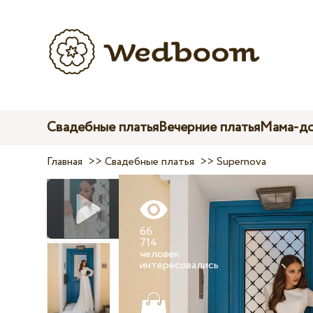
Свадебные платья
Вечерние платья
Мама-до
Главная
>>
Свадебные платья
>>
Supernova
66
714
человек