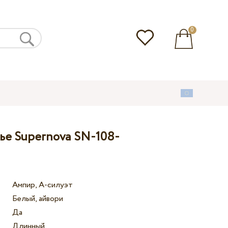
0
ье Supernova SN-108-
Ампир, А-силуэт
Белый, айвори
Да
Длинный