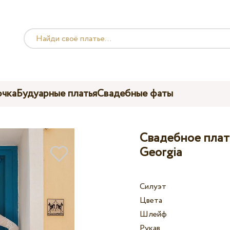
чка
Будуарные платья
Свадебные фаты
Свадебное плат
Georgia
Силуэт
Цвета
Шлейф
Рукав