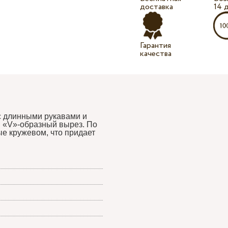
доставка
14 
Гарантия
качества
с длинными рукавами и
й «V»-образный вырез. По
ые кружевом, что придает