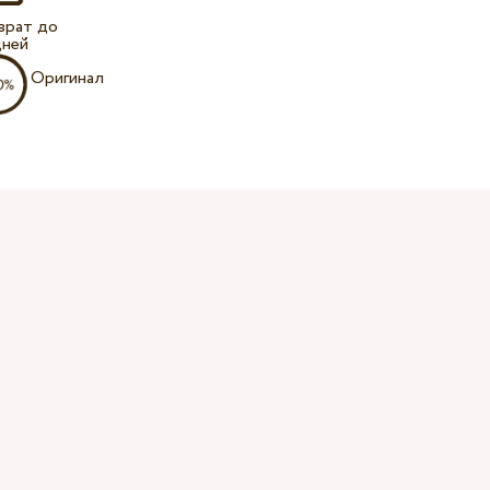
врат до
дней
Оригинал