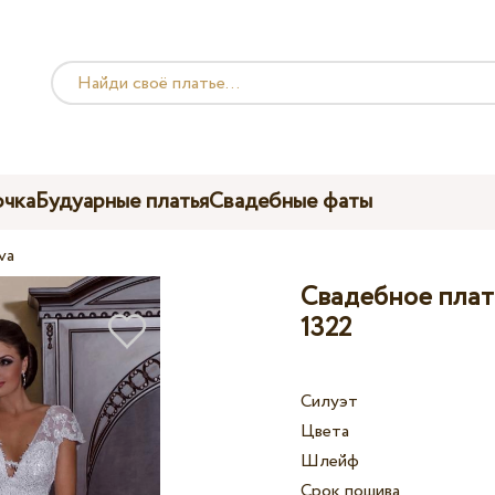
чка
Будуарные платья
Свадебные фаты
va
Свадебное плать
1322
Силуэт
Цвета
Шлейф
Срок пошива