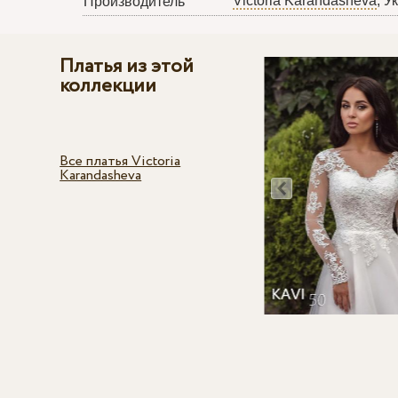
Victoria Karandasheva
, У
Производитель
Платья из этой
коллекции
Все платья Victoria
Karandasheva