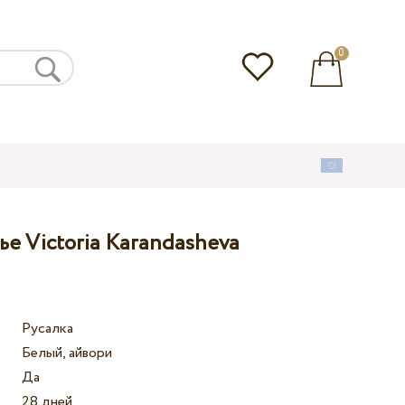
0
е Victoria Karandasheva
Русалка
Белый, айвори
Да
28 дней