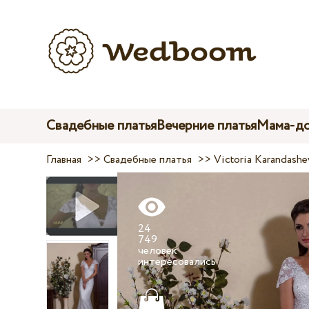
Свадебные платья
Вечерние платья
Мама-до
Главная
>>
Свадебные платья
>>
Victoria Karandashe
24
749
человек