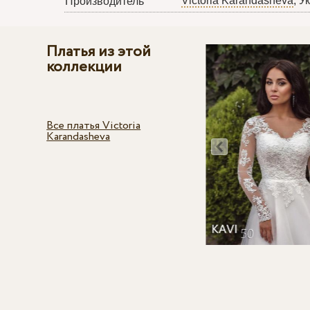
Victoria Karandasheva
, У
Производитель
Платья из этой
коллекции
Все платья Victoria
Karandasheva