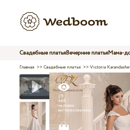
Свадебные платья
Вечерние платья
Мама-до
Главная
>>
Свадебные платья
>>
Victoria Karandashe
29
465
человек