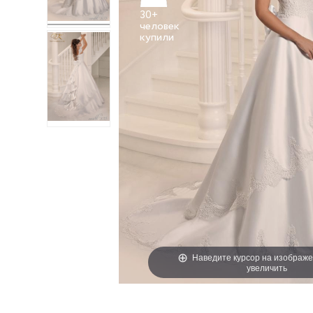
30+
человек
Наведите курсор на изображе
увеличить