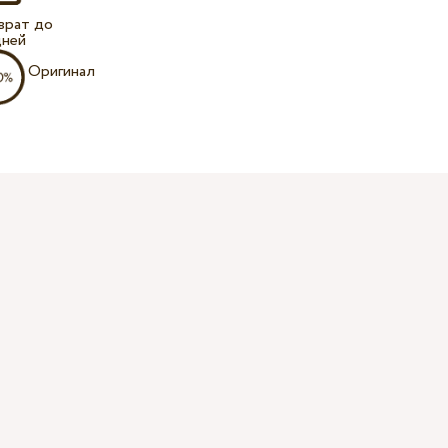
врат до
дней
Оригинал