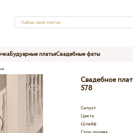
чка
Будуарные платья
Свадебные фаты
va
Свадебное плать
578
Силуэт
Цвета
Шлейф
Срок пошива