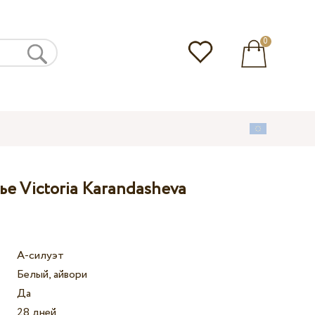
0
е Victoria Karandasheva
А-силуэт
Белый, айвори
Да
28 дней