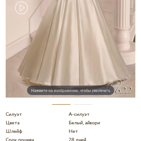
Нажмите на изображение, чтобы увеличить
Силуэт
А-силуэт
Цвета
Белый, айвори
Шлейф
Нет
Срок пошива
28 дней