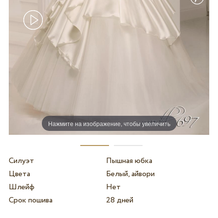
Нажмите на изображение, чтобы увеличить
Силуэт
Пышная юбка
Цвета
Белый, айвори
Шлейф
Нет
Срок пошива
28 дней