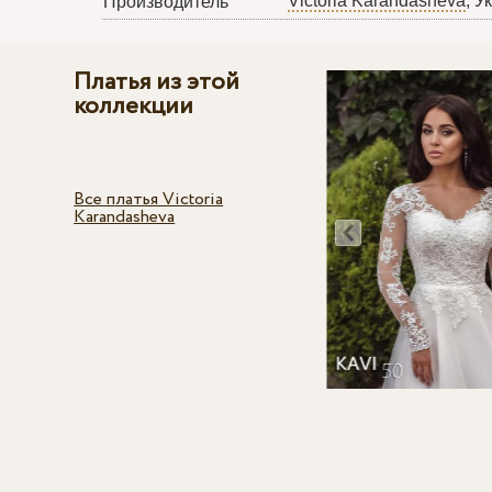
Victoria Karandasheva
, У
Производитель
Платья из этой
коллекции
Все платья Victoria
Karandasheva