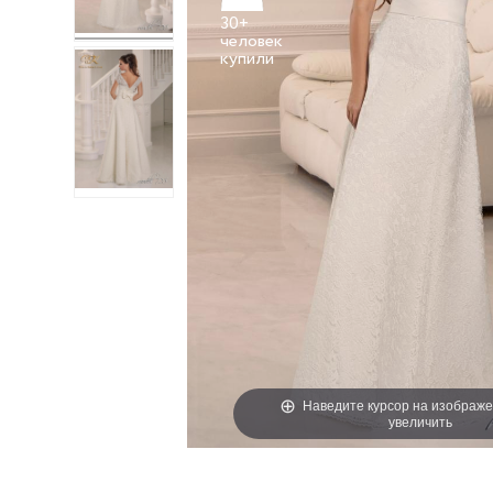
30+
человек
Наведите курсор на изображе
увеличить