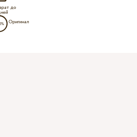
врат до
дней
Оригинал