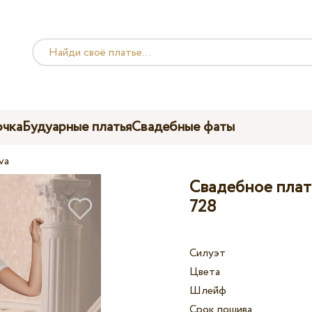
чка
Будуарные платья
Свадебные фаты
va
Свадебное плать
728
Силуэт
Цвета
Шлейф
Срок пошива