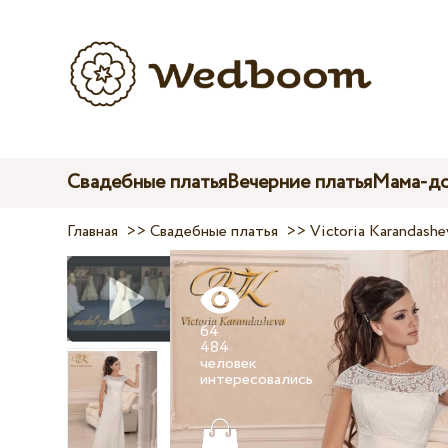
Свадебные платья
Вечерние платья
Мама-до
Главная
>>
Свадебные платья
>>
Victoria Karandashe
64
484
человек