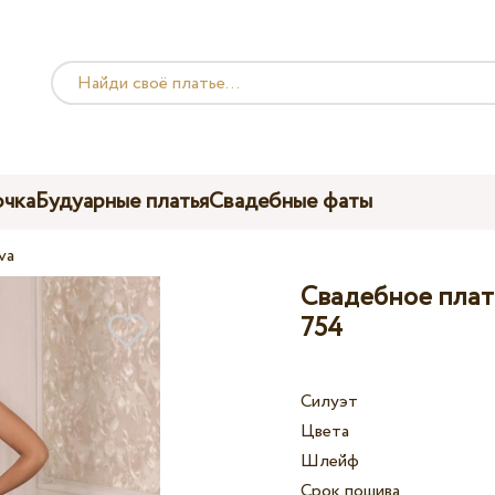
чка
Будуарные платья
Свадебные фаты
va
Свадебное плать
754
Силуэт
Цвета
Шлейф
Срок пошива