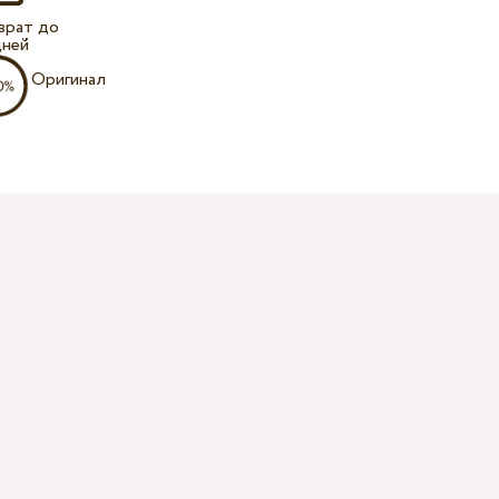
врат до
дней
Оригинал