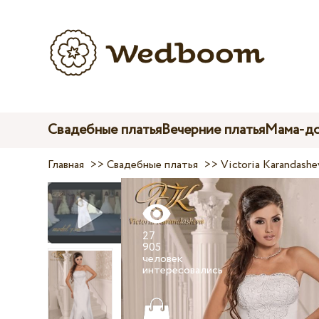
Свадебные платья
Вечерние платья
Мама-до
Главная
>>
Свадебные платья
>>
Victoria Karandashe
27
905
человек