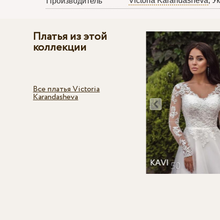
Victoria Karandasheva
, У
Производитель
Платья из этой
коллекции
Все платья Victoria
Karandasheva