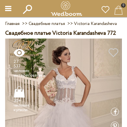
0
Главная
>>
Свадебные платья
>>
Victoria Karandasheva
Свадебное платье Victoria Karandasheva 772
27
537
человек
30+
человек