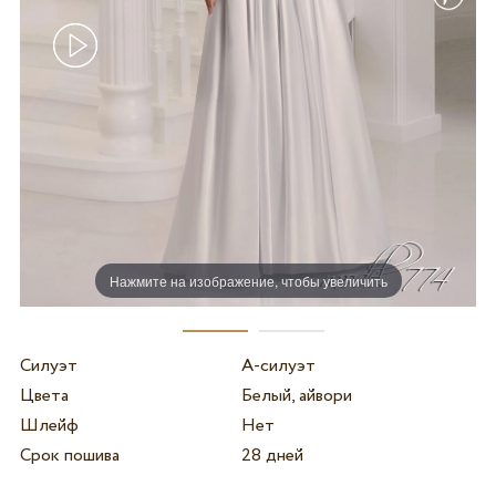
Нажмите на изображение, чтобы увеличить
Силуэт
А-силуэт
Цвета
Белый, айвори
Шлейф
Нет
Срок пошива
28 дней