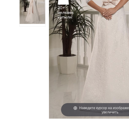
30+
человек
Наведите курсор на изображе
увеличить