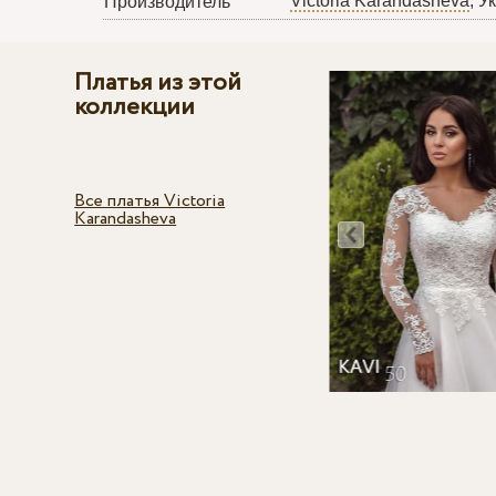
Victoria Karandasheva
, У
Производитель
Платья из этой
коллекции
Все платья Victoria
Karandasheva