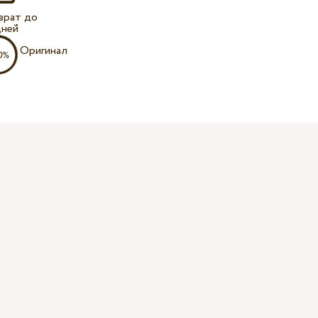
врат до
дней
Оригинал