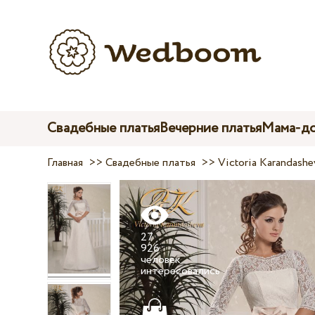
Свадебные платья
Вечерние платья
Мама-до
Главная
>>
Свадебные платья
>>
Victoria Karandashe
27
926
человек