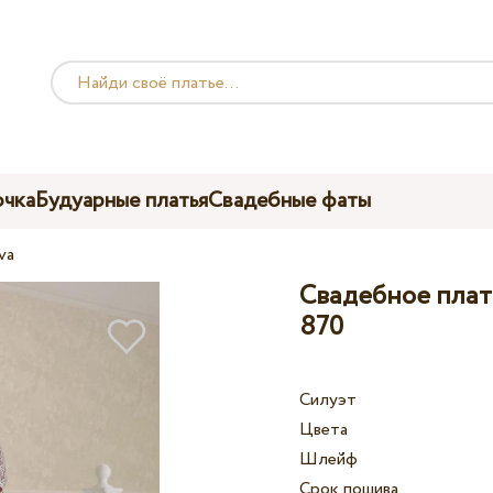
чка
Будуарные платья
Свадебные фаты
va
Свадебное плать
870
Силуэт
Цвета
Шлейф
Срок пошива