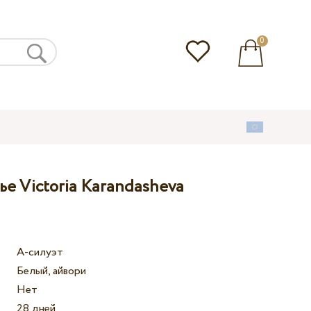
0
е Victoria Karandasheva
А-силуэт
Белый, айвори
Нет
28 дней