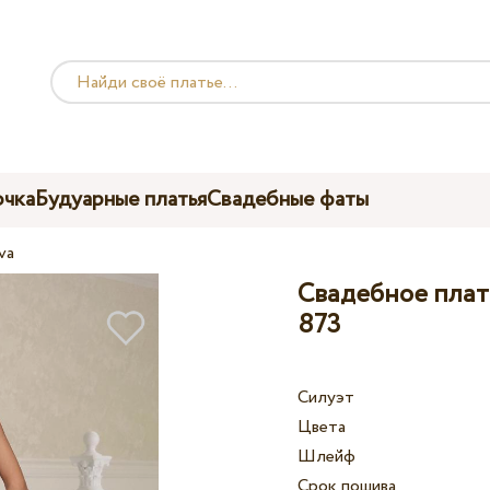
чка
Будуарные платья
Свадебные фаты
va
Свадебное плать
873
Силуэт
Цвета
Шлейф
Срок пошива