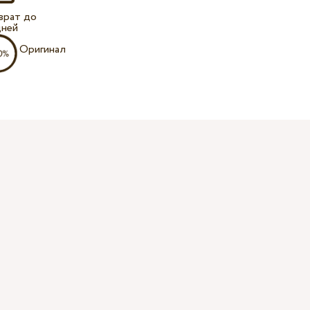
врат до
дней
Оригинал