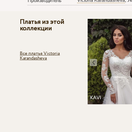
Victoria Karandasheva
, У
Производитель
Платья из этой
коллекции
Все платья Victoria
Karandasheva