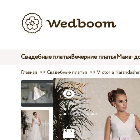
Свадебные платья
Вечерние платья
Мама-до
Главная
>>
Свадебные платья
>>
Victoria Karandashe
27 521
человек