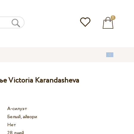
0
е Victoria Karandasheva
А-силуэт
Белый, айвори
Нет
28 дней