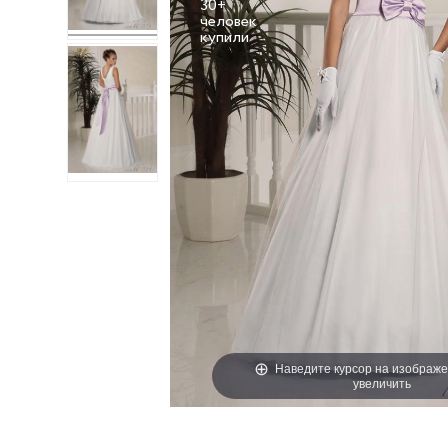
30+
человек
Наведите курсор на изображе
увеличить