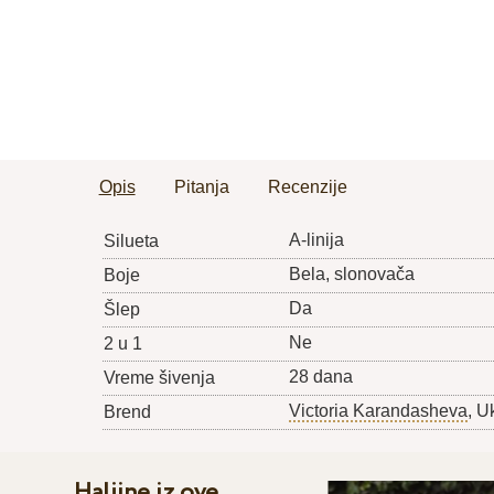
Opis
Pitanja
Recenzije
A-linija
Silueta
Bela, slonovača
Boje
Da
Šlep
Ne
2 u 1
28 dana
Vreme šivenja
Victoria Karandasheva
, U
Brend
Haljine iz ove