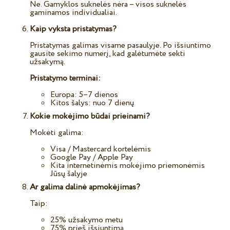
Ne. Gamyklos suknelės nėra – visos suknelės
gaminamos individualiai.
Kaip vyksta pristatymas?
Pristatymas galimas visame pasaulyje. Po išsiuntimo
gausite sekimo numerį, kad galėtumėte sekti
užsakymą.
Pristatymo terminai:
Europa: 5–7 dienos
Kitos šalys: nuo 7 dienų
Kokie mokėjimo būdai prieinami?
Mokėti galima:
Visa / Mastercard kortelėmis
Google Pay / Apple Pay
Kita internetinėmis mokėjimo priemonėmis
Jūsų šalyje
Ar galima dalinė apmokėjimas?
Taip:
25% užsakymo metu
75% prieš išsiuntimą