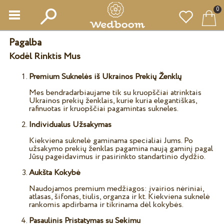
0
Pagalba
Kodėl Rinktis Mus
Premium Suknelės iš Ukrainos Prekių Ženklų
Mes bendradarbiaujame tik su kruopščiai atrinktais
Ukrainos prekių ženklais, kurie kuria elegantiškas,
rafinuotas ir kruopščiai pagamintas sukneles.
Individualus Užsakymas
Kiekviena suknelė gaminama specialiai Jums. Po
užsakymo prekių ženklas pagamina naują gaminį pagal
Jūsų pageidavimus ir pasirinkto standartinio dydžio.
Aukšta Kokybė
Naudojamos premium medžiagos: įvairios nėriniai,
atlasas, šifonas, tiulis, organza ir kt. Kiekviena suknelė
rankomis apdirbama ir tikrinama dėl kokybės.
Pasaulinis Pristatymas su Sekimu