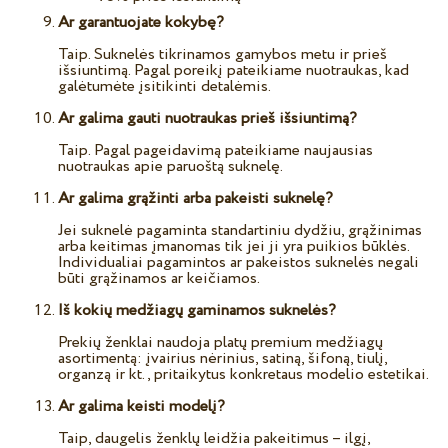
Ar garantuojate kokybę?
Taip. Suknelės tikrinamos gamybos metu ir prieš
išsiuntimą. Pagal poreikį pateikiame nuotraukas, kad
galėtumėte įsitikinti detalėmis.
Ar galima gauti nuotraukas prieš išsiuntimą?
Taip. Pagal pageidavimą pateikiame naujausias
nuotraukas apie paruoštą suknelę.
Ar galima grąžinti arba pakeisti suknelę?
Jei suknelė pagaminta standartiniu dydžiu, grąžinimas
arba keitimas įmanomas tik jei ji yra puikios būklės.
Individualiai pagamintos ar pakeistos suknelės negali
būti grąžinamos ar keičiamos.
Iš kokių medžiagų gaminamos suknelės?
Prekių ženklai naudoja platų premium medžiagų
asortimentą: įvairius nėrinius, satiną, šifoną, tiulį,
organzą ir kt., pritaikytus konkretaus modelio estetikai.
Ar galima keisti modelį?
Taip, daugelis ženklų leidžia pakeitimus – ilgį,