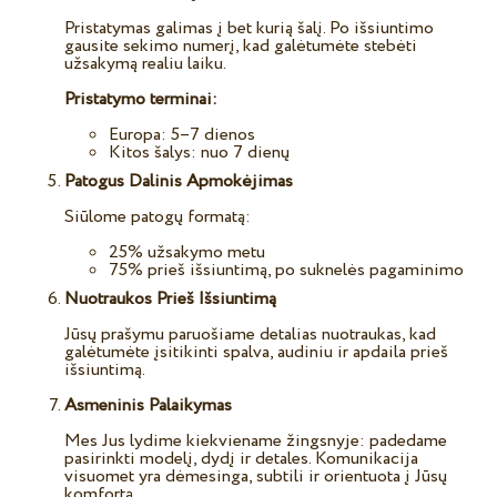
Pristatymas galimas į bet kurią šalį. Po išsiuntimo
gausite sekimo numerį, kad galėtumėte stebėti
užsakymą realiu laiku.
Pristatymo terminai:
Europa: 5–7 dienos
Kitos šalys: nuo 7 dienų
Patogus Dalinis Apmokėjimas
Siūlome patogų formatą:
25% užsakymo metu
75% prieš išsiuntimą, po suknelės pagaminimo
Nuotraukos Prieš Išsiuntimą
Jūsų prašymu paruošiame detalias nuotraukas, kad
galėtumėte įsitikinti spalva, audiniu ir apdaila prieš
išsiuntimą.
Asmeninis Palaikymas
Mes Jus lydime kiekviename žingsnyje: padedame
pasirinkti modelį, dydį ir detales. Komunikacija
visuomet yra dėmesinga, subtili ir orientuota į Jūsų
komfortą.