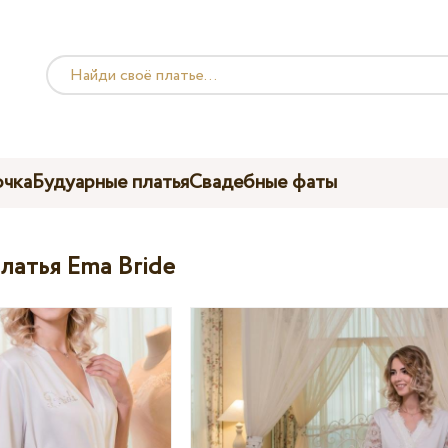
чка
Будуарные платья
Свадебные фаты
латья Ema Bride