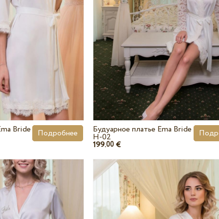
Ema Bride
Будуарное платье Ema Bride
Подробнее
Подр
H-02
199.
€
00