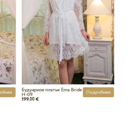
Будуарное платье Ema Bride
обнее
Подробнее
H-09
199.
€
00