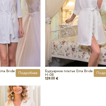
Ema Bride
Будуарное платье Ema Bride
Подробнее
Подр
H-08
159.
€
00