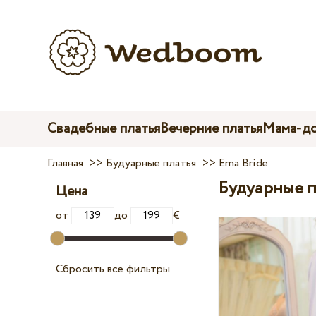
Свадебные платья
Вечерние платья
Мама-до
Главная
>>
Будуарные платья
>>
Ema Bride
Будуарные п
Цена
от
до
€
Сбросить все фильтры