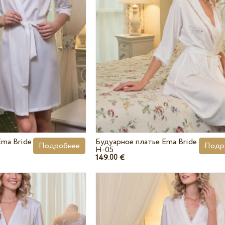
Ema Bride
Будуарное платье Ema Bride
Подробнее
Подр
H-05
149.
€
00