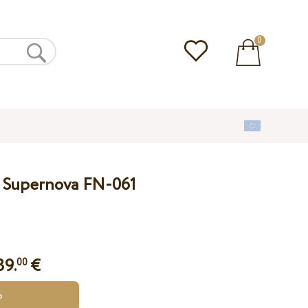
0
 Supernova FN-061
39.
€
00