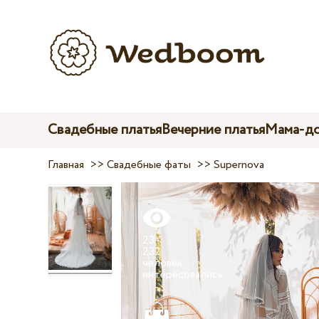
Свадебные платья
Вечерние платья
Мама-до
Главная
>>
Свадебные фаты
>>
Supernova
23
232
человек