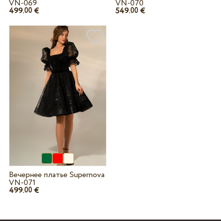
VN-069
VN-070
499.
€
549.
€
00
00
Вечернее платье Supernova
VN-071
499.
€
00