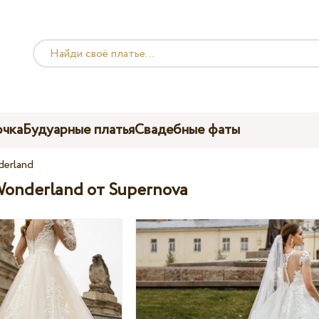
чка
Будуарные платья
Свадебные фаты
erland
onderland от Supernova