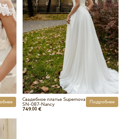
Свадебное платье Supernova
обнее
Подробнее
SN-087-Nancy
749.
€
00