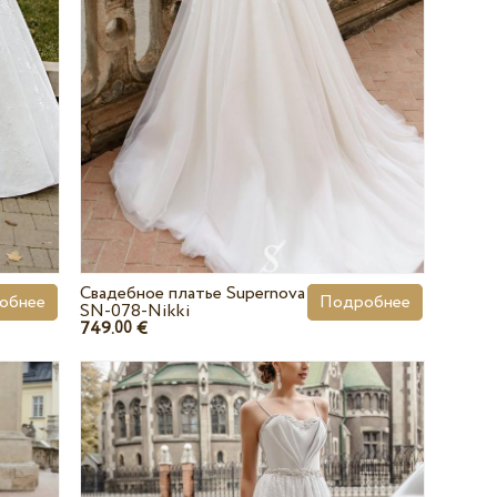
Свадебное платье Supernova
обнее
Подробнее
SN-078-Nikki
749.
€
00