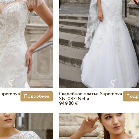
Supernova
Свадебное платье Supernova
Подробнее
Подр
SN-083-Nelia
949.
€
00