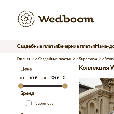
Свадебные платья
Вечерние платья
Мама-до
Главная
>>
Свадебные платья
>>
Supernova
>>
Wond
Коллекция W
Цена
от
до
€
Бренд
Supernova