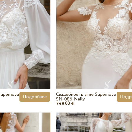
Supernova
Свадебное платье Supernova
Подробнее
Подр
SN-086-Nelly
749.
€
00