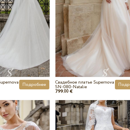
Supernova
Свадебное платье Supernova
Подробнее
Подр
SN-080-Natalie
799.
€
00