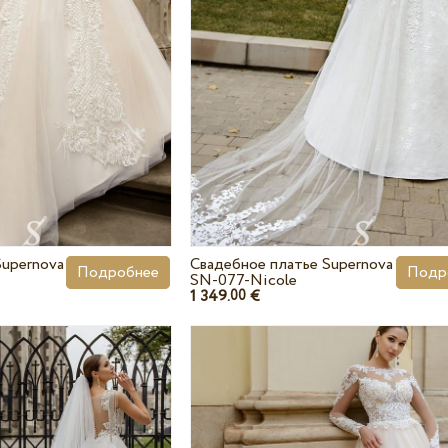
Supernova
Свадебное платье Supernova
Подробнее
Подр
SN-077-Nicole
1 349.
€
00