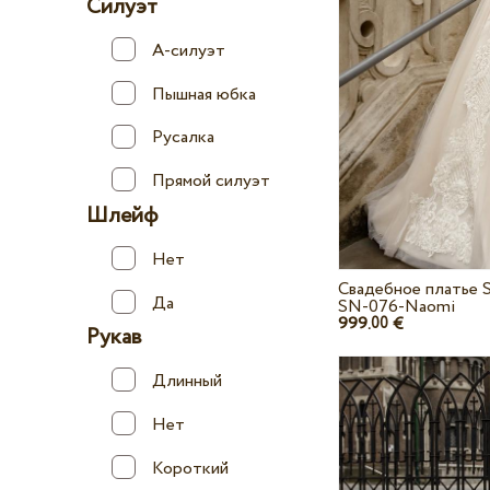
Силуэт
А-силуэт
Пышная юбка
Русалка
Прямой силуэт
Шлейф
Нет
Свадебное платье 
Да
SN-076-Naomi
999.
€
00
Рукав
Длинный
Нет
Короткий