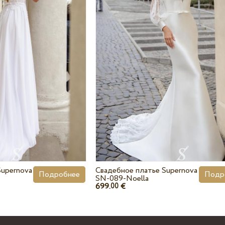
Supernova
Свадебное платье Supernova
Подробнее
Подр
SN-089-Noella
699.
€
00