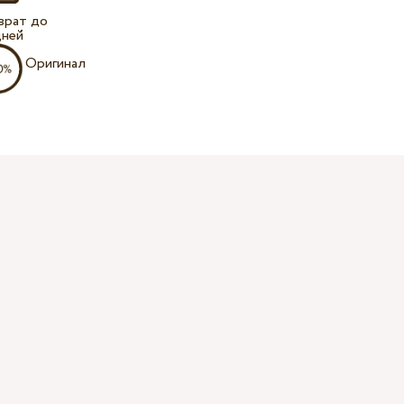
врат до
дней
Оригинал