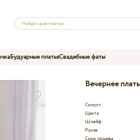
чка
Будуарные платья
Свадебные фаты
Вечернее плать
Силуэт
Цвета
Шлейф
Рукав
Срок пошива