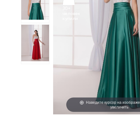
30+
человек
Наведите курсор на изображе
увеличить