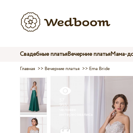
Свадебные платья
Вечерние платья
Мама-до
Главная
>>
Вечерние платья
>>
Ema Bride
57
955
человек