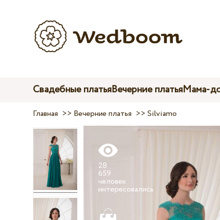
Свадебные платья
Вечерние платья
Мама-до
Главная
>>
Вечерние платья
>>
Silviamo
28
659
человек