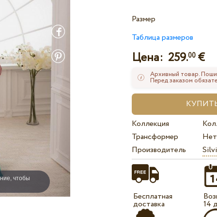
Размер
Таблица размеров
Цена:
259.
€
00
Архивный товар. Поши
Перед заказом обязате
Коллекция
Кол
Трансформер
Нет
Производитель
Silv
ние, чтобы
Бесплатная
Воз
доставка
14 