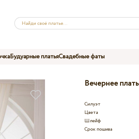
чка
Будуарные платья
Свадебные фаты
Вечернее платье
Силуэт
Цвета
Шлейф
Срок пошива