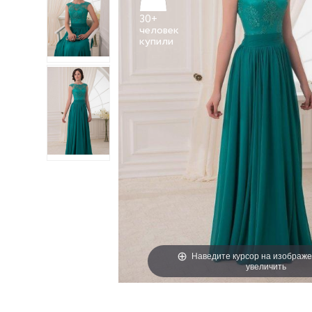
30+
человек
Наведите курсор на изображе
увеличить