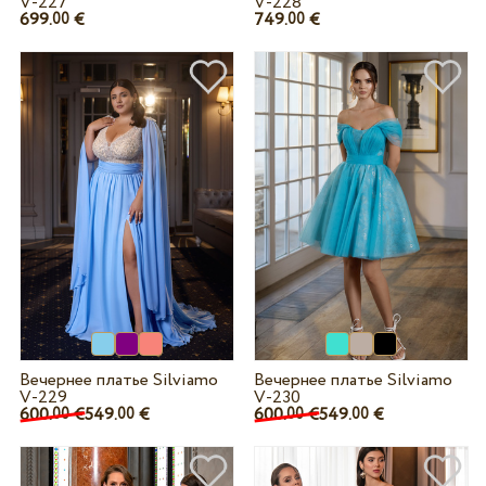
V-227
V-228
699.
€
749.
€
00
00
Вечернее платье Silviamo
Вечернее платье Silviamo
V-229
V-230
600.
€
549.
€
600.
€
549.
€
00
00
00
00