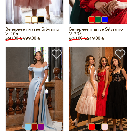
Вечернее платье Silviamo
Вечернее платье Silviamo
V-204
V-205
550.
€
499.
€
600.
€
549.
€
00
00
00
00