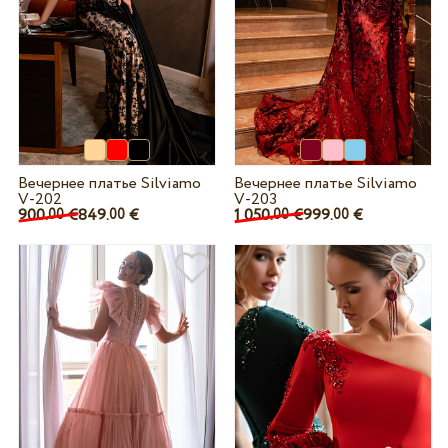
Вечернее платье Silviamo
Вечернее платье Silviamo
V-202
V-203
900.
€
849.
€
1 050.
€
999.
€
00
00
00
00