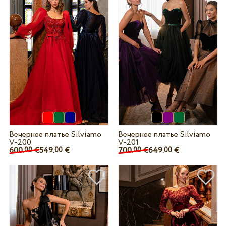
Вечернее платье Silviamo
Вечернее платье Silviamo
V-200
V-201
600.
€
549.
€
700.
€
649.
€
00
00
00
00