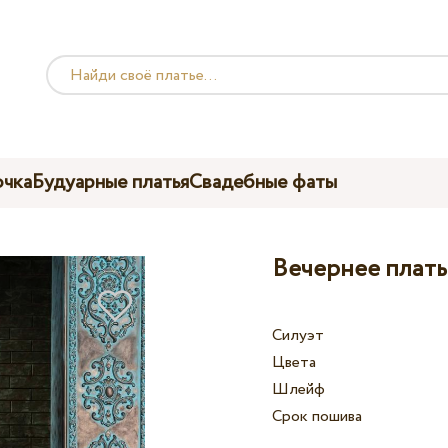
чка
Будуарные платья
Свадебные фаты
Вечернее платье
Силуэт
Цвета
Шлейф
Срок пошива