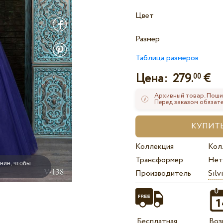
Цвет
Размер
Таблица размеров
Цена:
279.
€
00
Архивный товар. Поши
Перед заказом обязате
Коллекция
Кол
Трансформер
Нет
ние, чтобы
Производитель
Silv
Бесплатная
Воз