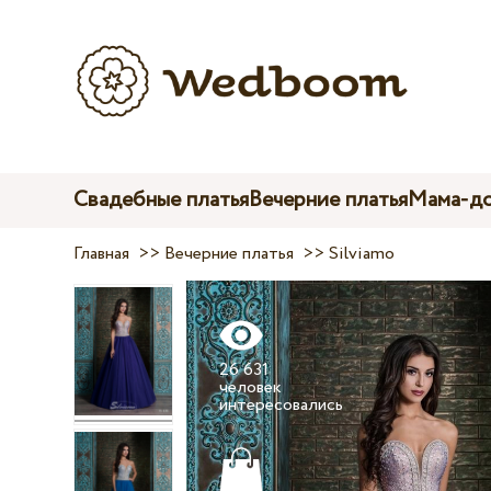
Свадебные платья
Вечерние платья
Мама-до
Главная
>>
Вечерние платья
>>
Silviamo
26 631
человек