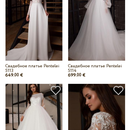
Свадебное платье Pentelei
Свадебное платье Pentelei
5113
5114
649.
€
699.
€
00
00