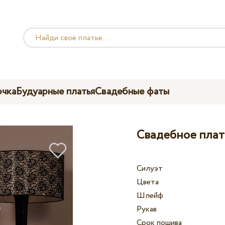
чка
Будуарные платья
Свадебные фаты
Свадебное плать
Силуэт
Цвета
Шлейф
Рукав
Срок пошива