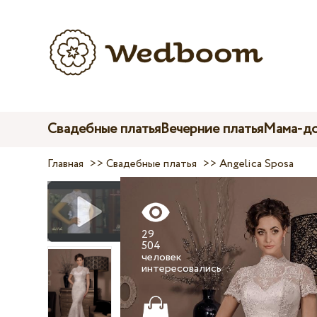
Свадебные платья
Вечерние платья
Мама-до
Главная
>>
Свадебные платья
>>
Angelica Sposa
29
504
человек