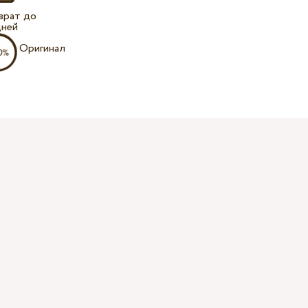
врат до
дней
Оригинал