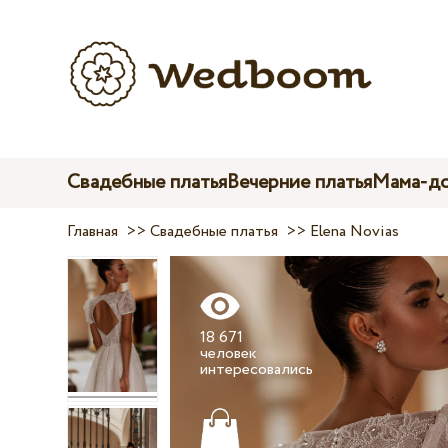
Свадебные платья
Вечерние платья
Мама-до
Главная
>>
Свадебные платья
>>
Elena Novias
18 671
человек