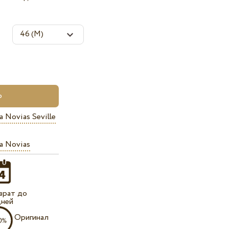
a Novias Seville
a Novias
врат до
дней
Оригинал