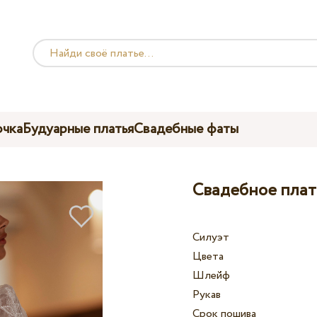
чка
Будуарные платья
Свадебные фаты
Свадебное плат
Силуэт
Цвета
Шлейф
Рукав
Срок пошива