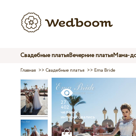
Свадебные платья
Вечерние платья
Мама-до
Главная
>>
Свадебные платья
>>
Ema Bride
27
402
человек