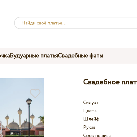
чка
Будуарные платья
Свадебные фаты
Свадебное плать
Силуэт
Цвета
Шлейф
Рукав
Срок пошива