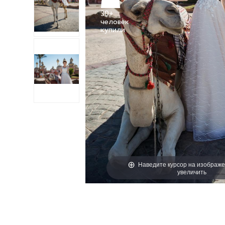
30+
человек
Наведите курсор на изображе
увеличить