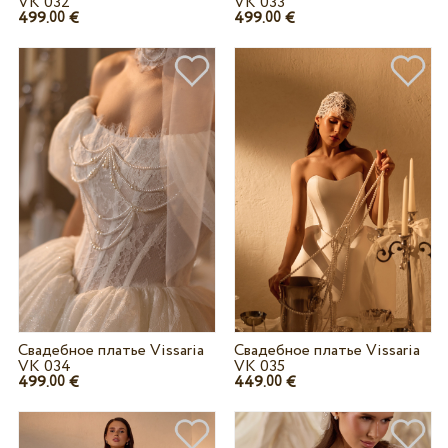
VK 032
VK 033
499.
€
499.
€
00
00
Свадебное платье Vissaria
Свадебное платье Vissaria
VK 034
VK 035
499.
€
449.
€
00
00