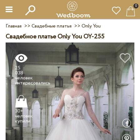
0
Главная
>>
Свадебные платья
>>
Only You
Свадебное платье Only You OY-255
25
038
человек
30+
человек