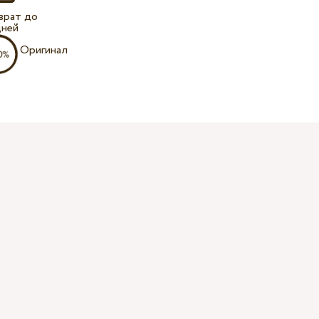
врат до
дней
Оригинал