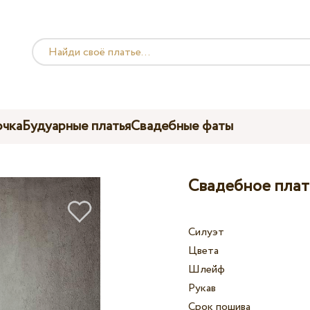
чка
Будуарные платья
Свадебные фаты
Свадебное плат
Силуэт
Цвета
Шлейф
Рукав
Срок пошива