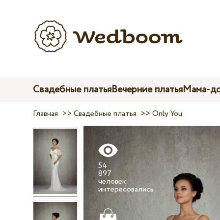
Свадебные платья
Вечерние платья
Мама-до
Главная
>>
Свадебные платья
>>
Only You
54
897
человек