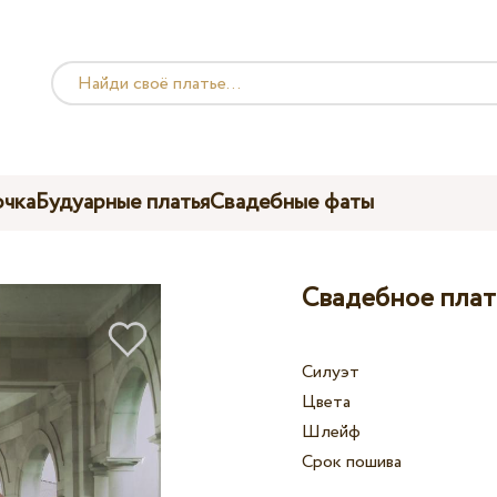
чка
Будуарные платья
Свадебные фаты
Свадебное плат
Силуэт
Цвета
Шлейф
Срок пошива