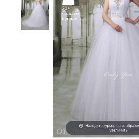
30+
человек
Наведите курсор на изображе
увеличить