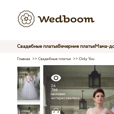
Свадебные платья
Вечерние платья
Мама-до
Главная
>>
Свадебные платья
>>
Only You
24
766
человек