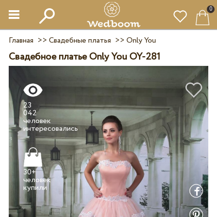
0
Главная
>>
Свадебные платья
>>
Only You
Свадебное платье Only You OY-281
23
042
человек
30+
человек