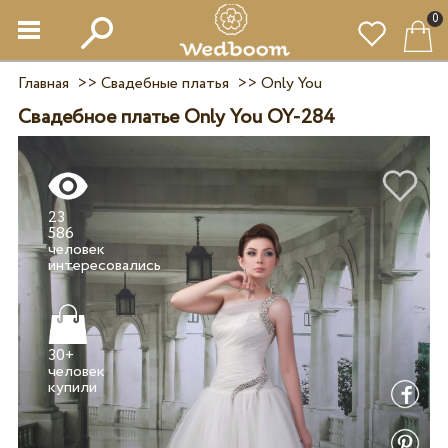
0
Главная
>>
Свадебные платья
>>
Only You
Свадебное платье Only You OY-284
23
586
человек
30+
человек