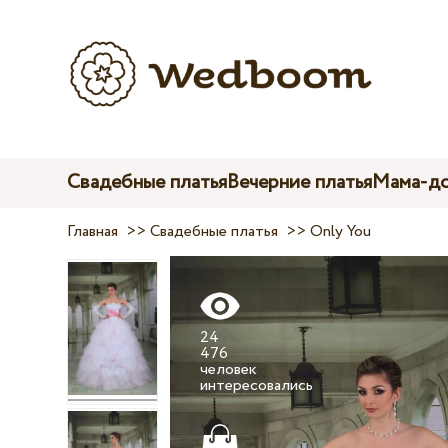
Свадебные платья
Вечерние платья
Мама-до
Главная
>>
Свадебные платья
>>
Only You
24
476
человек