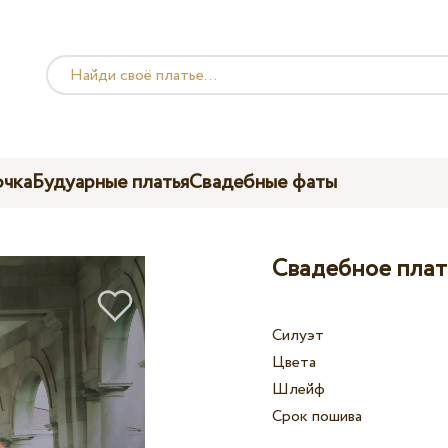
чка
Будуарные платья
Свадебные фаты
Свадебное плат
Силуэт
Цвета
Шлейф
Срок пошива