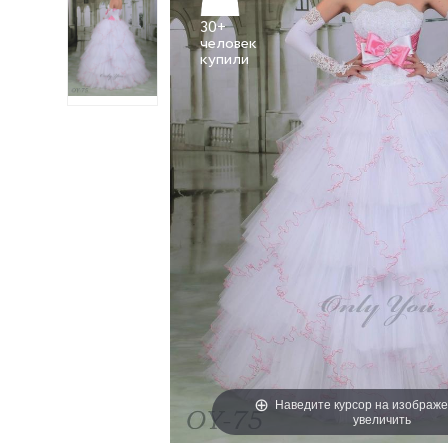
30+
человек
Наведите курсор на изображе
увеличить