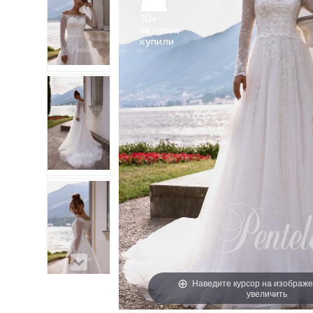
30+
человек
Наведите курсор на изображе
увеличить