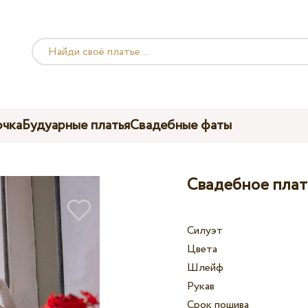
чка
Будуарные платья
Свадебные фаты
Свадебное плать
Силуэт
Цвета
Шлейф
Рукав
Срок пошива