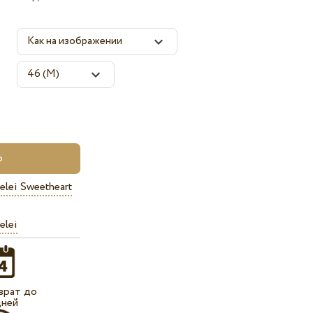
elei Sweetheart
elei
врат до
дней