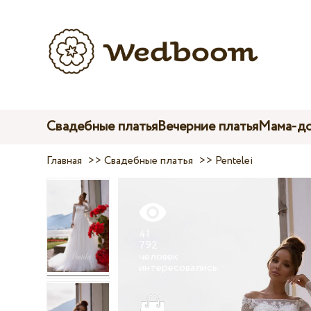
Свадебные платья
Вечерние платья
Мама-до
Главная
>>
Свадебные платья
>>
Pentelei
41
792
человек