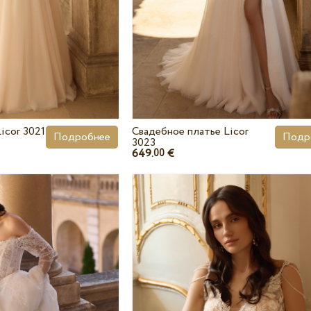
icor 3021
Свадебное платье Licor
Подробнее
Подр
3023
649.
€
00