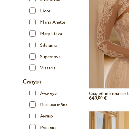
Licor
Maria Anette
Mary Lizza
Silviamo
Supernova
Vissaria
Силуэт
А-силуэт
Свадебное платье L
649.
€
00
Пышная юбка
Ампир
Русалка