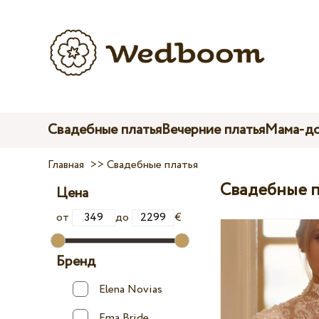
Свадебные платья
Вечерние платья
Мама-до
Главная
>>
Свадебные платья
Свадебные п
Цена
от
до
€
Бренд
Elena Novias
Ema Bride