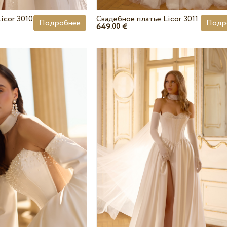
icor 3010
Свадебное платье Licor 3011
Подробнее
Подр
649.
€
00