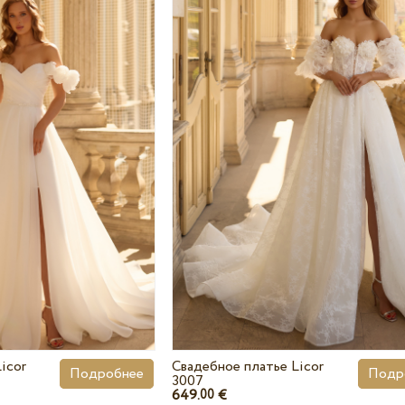
icor
Свадебное платье Licor
Подробнее
Подр
3007
649.
€
00