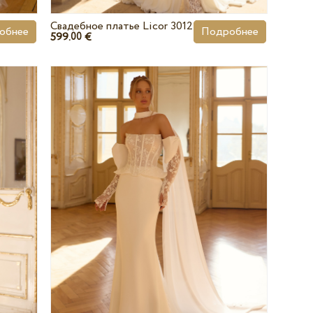
Свадебное платье Licor 3012
обнее
Подробнее
599.
€
00