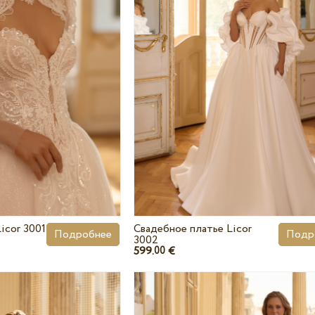
icor 3001
Свадебное платье Licor
Подробнее
Подр
3002
599.
€
00