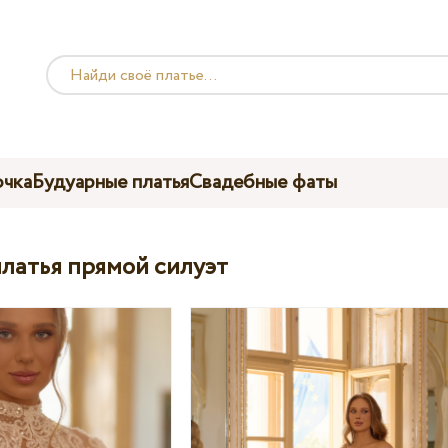
чка
Будуарные платья
Свадебные фаты
латья прямой силуэт