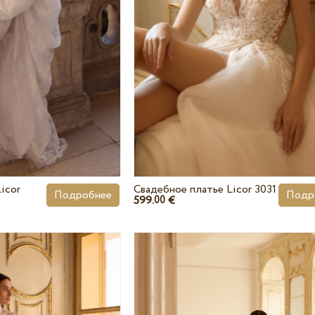
icor
Свадебное платье Licor 3031
Подробнее
Подр
599.
€
00