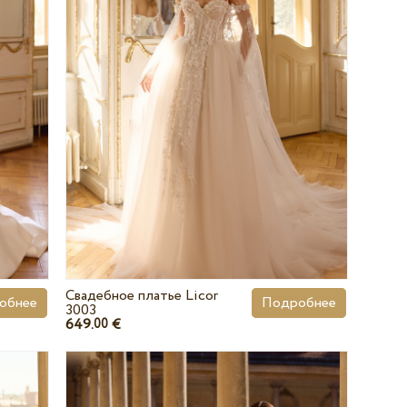
Свадебное платье Licor
обнее
Подробнее
3003
649.
€
00