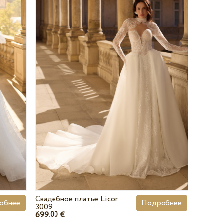
Свадебное платье Licor
обнее
Подробнее
3009
699.
€
00